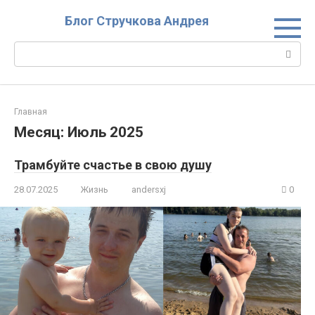
Перейти
Блог Стручкова Андрея
к
контенту
Поиск:
Главная
Месяц:
Июль 2025
Трамбуйте счастье в свою душу
28.07.2025
Жизнь
andersxj
0